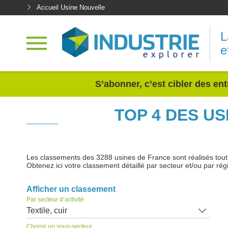
Accueil Usine Nouvelle
L
e
<
S’abonner, c’est cibler des ent
TOP 4 DES US
Les classements des 3288 usines de France sont réalisés tout au
Obtenez ici votre classement détaillé par secteur et/ou par rég
Afficher un classement
Par secteur d’activité
Textile, cuir
Choisir un sous-secteur