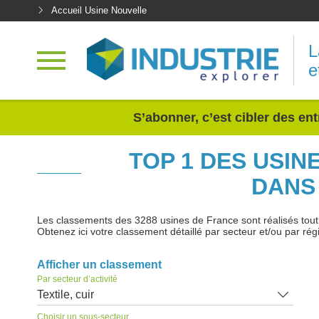
Accueil Usine Nouvelle
L
e
<
S’abonner, c’est cibler des ent
TOP 1 DES USIN
DANS
Les classements des 3288 usines de France sont réalisés tout au
Obtenez ici votre classement détaillé par secteur et/ou par rég
Afficher un classement
Par secteur d’activité
Textile, cuir
Choisir un sous-secteur