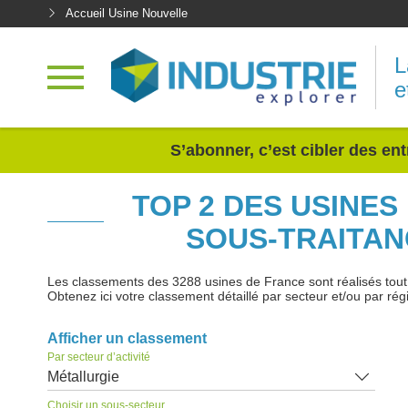
Accueil Usine Nouvelle
L
e
<
S’abonner, c’est cibler des ent
TOP 2 DES USINES
SOUS-TRAITAN
Les classements des 3288 usines de France sont réalisés tout au
Obtenez ici votre classement détaillé par secteur et/ou par rég
Afficher un classement
Par secteur d’activité
Métallurgie
Choisir un sous-secteur