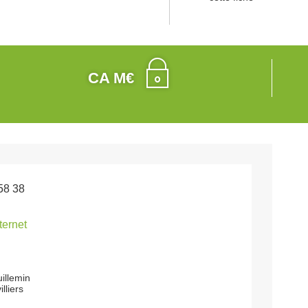
CA M€
58 38
nternet
uillemin
lliers