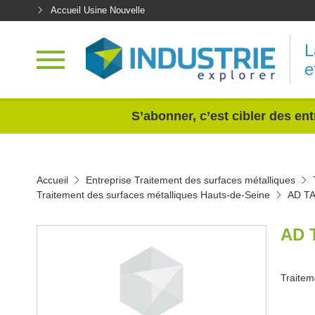
Accueil Usine Nouvelle
L
e
<
S’abonner, c’est cibler des ent
Accueil
Entreprise Traitement des surfaces métalliques
Traitement des surfaces métalliques Hauts-de-Seine
AD T
AD 
Traitem