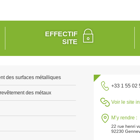
EFFECTIF
SITE
ent des surfaces métalliques
+33 1 55 02 
 revêtement des métaux
Voir le site i
M’y rendre :
22 rue henri v
92230 Gennevi