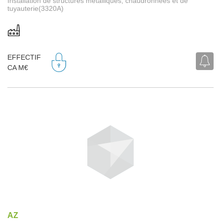
Installation de structures métalliques, chaudronnées et de
tuyauterie(3320A)
EFFECTIF
CA M€
AZ