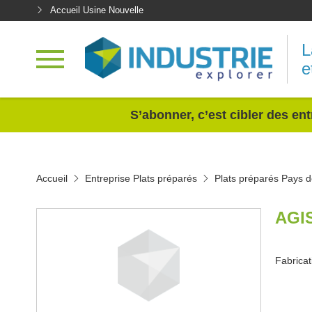
Accueil Usine Nouvelle
L
e
<
S’abonner, c’est cibler des ent
Accueil
Entreprise Plats préparés
Plats préparés Pays d
AGI
Fabricat