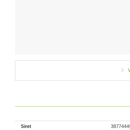
V
Siret
3877444