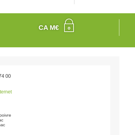
CA M€
74 00
nternet
poivre
ac
nac