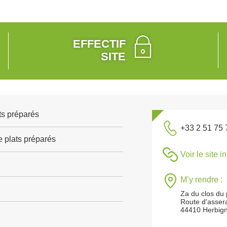
EFFECTIF
SITE
ts préparés
+33 2 51 75 
e plats préparés
Voir le site i
M’y rendre :
Za du clos du 
Route d'asser
44410 Herbig