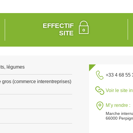
EFFECTIF
SITE
its, légumes
+33 4 68 55 
gros (commerce interentreprises)
Voir le site i
M’y rendre :
Marche interna
66000 Perpig