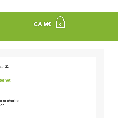
CA M€
35 35
nternet
t st charles
nan