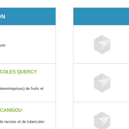
ON
oyau
ICOLES QUERCY
rentreprises) de fruits et
 CANIGOU
e racines et de tubercules