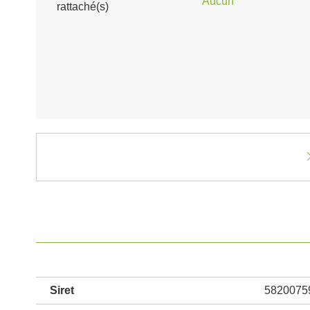
Aucun
rattaché(s)
Siret
5820075