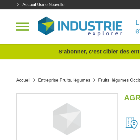
Accueil Usine Nouvelle
L
e
<
S’abonner, c’est cibler des ent
Accueil
Entreprise Fruits, légumes
Fruits, légumes Occi
AGR