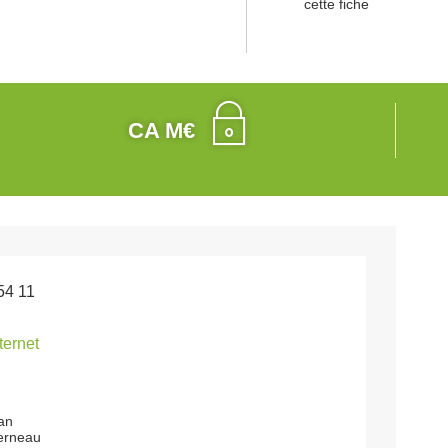
cette fiche
CA M€
54 11
nternet
an
erneau