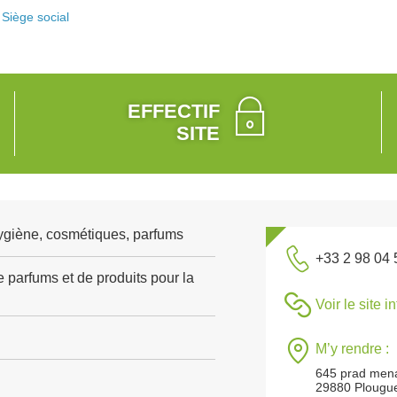
Siège social
EFFECTIF
SITE
ygiène, cosmétiques, parfums
+33 2 98 04 
 parfums et de produits pour la
Voir le site i
M’y rendre :
645 prad men
29880 Plougu