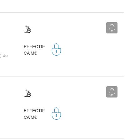
EFFECTIF
CA M€
) de
EFFECTIF
CA M€