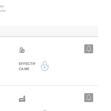
der
rche
EFFECTIF
CA M€