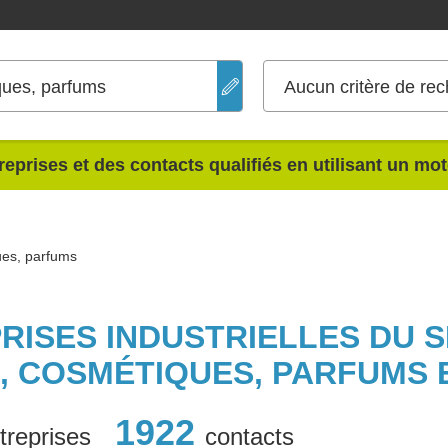
ques, parfums
Aucun critère de rec
reprises et des contacts qualifiés en utilisant un mo
ues, parfums
PRISES INDUSTRIELLES DU 
E, COSMÉTIQUES, PARFUMS 
1922
treprises
contacts