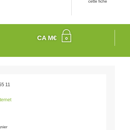
cette fiche
CA M€
55 11
nternet
nier