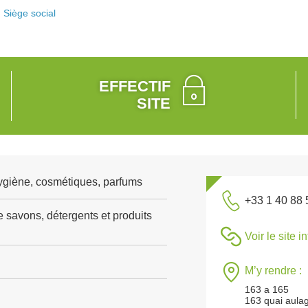
Siège social
EFFECTIF
SITE
ygiène, cosmétiques, parfums
+33 1 40 88 
e savons, détergents et produits
Voir le site i
M’y rendre :
163 a 165
163 quai aulag