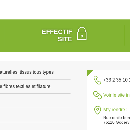
EFFECTIF
SITE
naturelles, tissus tous types
+33 2 35 10 
fibres textiles et filature
Voir le site i
M’y rendre :
Rue emile ben
76110 Godervi