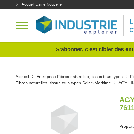
Accueil Usine Nouvelle
L
e
<
S’abonner, c’est cibler des ent
Accueil
Entreprise Fibres naturelles, tissus tous types
Fi
Fibres naturelles, tissus tous types Seine-Maritime
AGY LI
AGY
761
Préparat