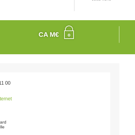
CA M€
11 00
nternet
ard
lle