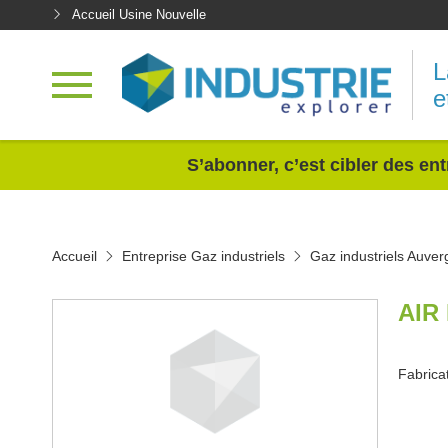
Accueil Usine Nouvelle
L
e
<
S’abonner, c’est cibler des ent
Accueil
Entreprise Gaz industriels
Gaz industriels Auve
AIR
Fabricat