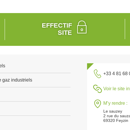
EFFECTIF
SITE
els
+33 4 81 68 
 gaz industriels
Voir le site i
M’y rendre :
Le sauzey
2 rue du sauza
69320 Feyzin