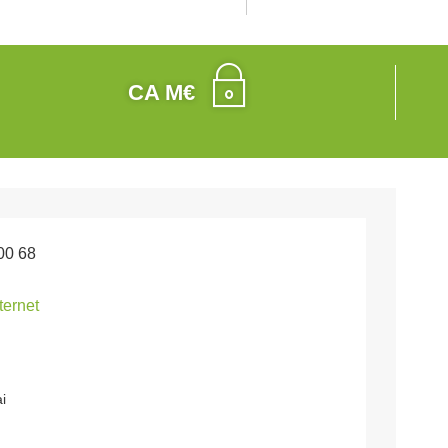
CA M€
00 68
nternet
i