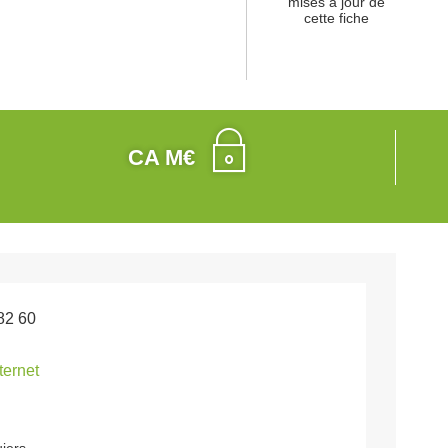
mises à jour de
cette fiche
CA M€
82 60
nternet