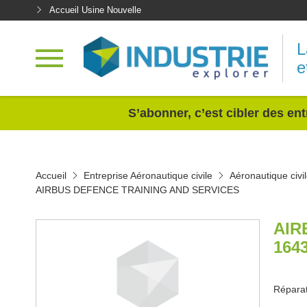
Accueil Usine Nouvelle
L
e
<
S’abonner, c’est cibler des ent
Accueil
Entreprise Aéronautique civile
Aéronautique civi
AIRBUS DEFENCE TRAINING AND SERVICES
AIR
164
Réparat