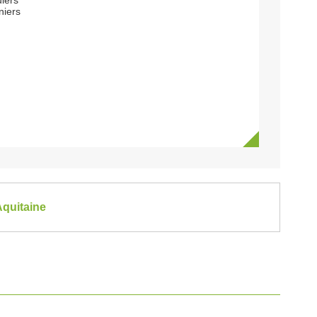
uiers
iers
Aquitaine