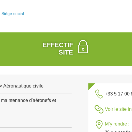
Siège social
EFFECTIF
SITE
> Aéronautique civile
+33 5 17 00 
 maintenance d'aéronefs et
Voir le site i
M’y rendre :