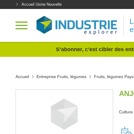
Accueil Usine Nouvelle
L
e
<
S’abonner, c’est cibler des ent
Accueil
Entreprise Fruits, légumes
Fruits, légumes Pays 
ANJ
Culture 