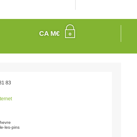
CA M€
81 83
nternet
chevre
le-les-pins