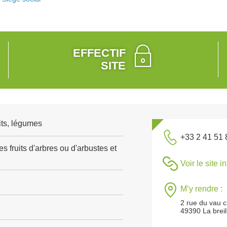
EFFECTIF
SITE
its, légumes
+33 2 41 51 
s fruits d'arbres ou d'arbustes et
Voir le site i
M’y rendre :
2 rue du vau 
49390 La breil