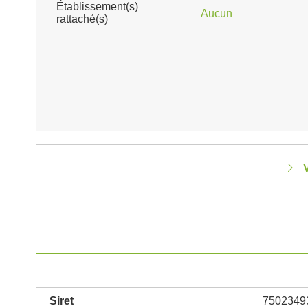
Établissement(s)
Aucun
rattaché(s)
V
Siret
7502349