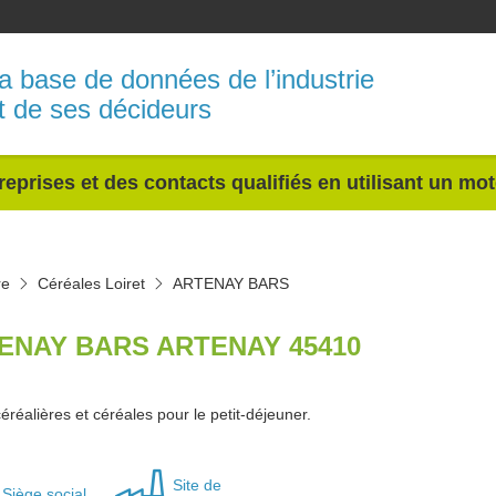
a base de données de l’industrie
t de ses décideurs
reprises et des contacts qualifiés en utilisant un mo
re
Céréales Loiret
ARTENAY BARS
ENAY BARS ARTENAY 45410
éréalières et céréales pour le petit-déjeuner.
Site de
Siège social