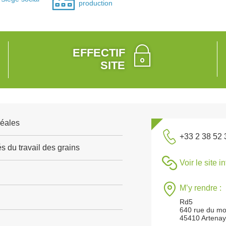
production
EFFECTIF
SITE
réales
+33 2 38 52 
és du travail des grains
Voir le site i
M’y rendre :
Rd5
640 rue du mo
45410 Artena