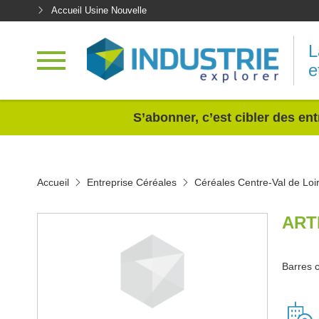
Accueil Usine Nouvelle
L
e
<
S’abonner, c’est cibler des ent
Accueil
Entreprise Céréales
Céréales Centre-Val de Loi
ART
Barres c