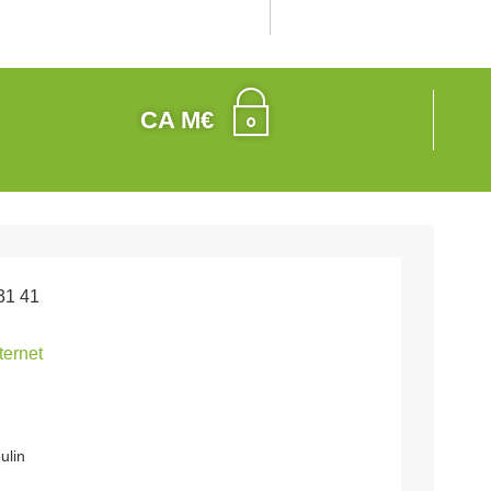
CA M€
31 41
nternet
ulin
y