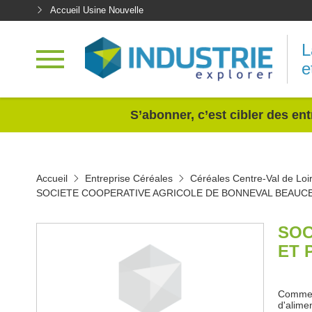
Accueil Usine Nouvelle
L
e
<
S’abonner, c’est cibler des ent
Accueil
Entreprise Céréales
Céréales Centre-Val de Loi
SOCIETE COOPERATIVE AGRICOLE DE BONNEVAL BEAUC
SOC
ET 
Commerc
d'alimen