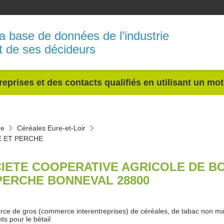
a base de données de l’industrie
t de ses décideurs
reprises et des contacts qualifiés en utilisant un mo
re
Céréales Eure-et-Loir
E ET PERCHE
IETE COOPERATIVE AGRICOLE DE B
PERCHE BONNEVAL 28800
e de gros (commerce interentreprises) de céréales, de tabac non m
ts pour le bétail