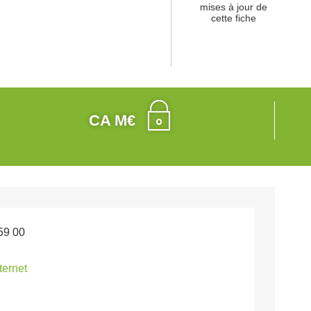
mises à jour de
cette fiche
CA M€
59 00
nternet