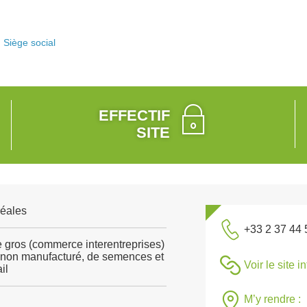
Siège social
EFFECTIF
SITE
réales
+33 2 37 44 
gros (commerce interentreprises)
c non manufacturé, de semences et
Voir le site i
il
M’y rendre :