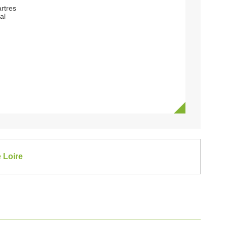
rtres
al
 Loire