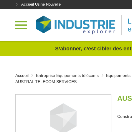
Accueil Usine Nouvelle
L
e
<
S’abonner, c’est cibler des ent
Accueil
Entreprise Equipements télécoms
Equipements 
AUSTRAL TELECOM SERVICES
AUS
Constru