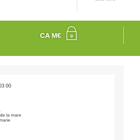
CA M€
03 00
1
e de la mare
marie