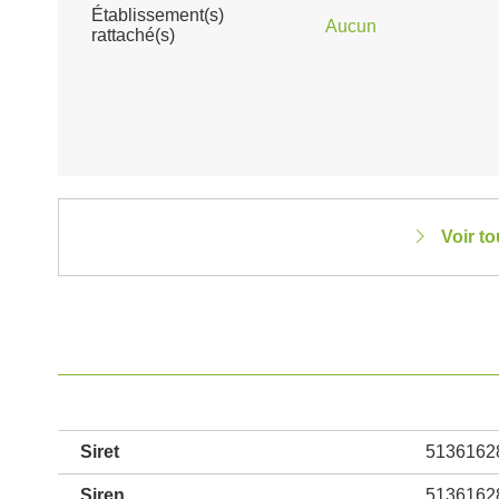
Établissement(s)
Aucun
rattaché(s)
Voir to
Siret
5136162
Siren
5136162