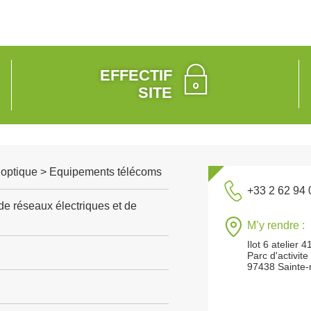
EFFECTIF
SITE
, optique > Equipements télécoms
+33 2 62 94 
de réseaux électriques et de
M’y rendre :
Ilot 6 atelier 4
Parc d'activit
97438 Sainte-