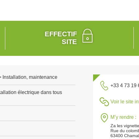
EFFECTIF
SITE
 > Installation, maintenance
+33 4 73 19 
allation électrique dans tous
Voir le site i
M’y rendre :
Za les vignett
Rue du colomb
63400 Chamal