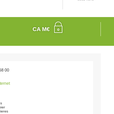
CA M€
68 00
nternet
es
ier
ieres