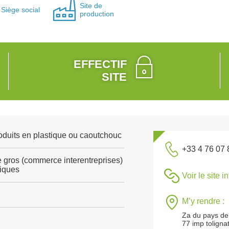
Site de
Siège social
production
EFFECTIF
SITE
roduits en plastique ou caoutchouc
+33 4 76 07 
gros (commerce interentreprises)
tiques
Voir le site i
M’y rendre :
Za du pays de 
77 imp toligna