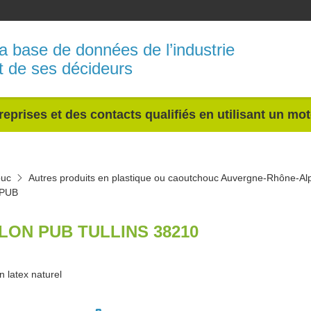
a base de données de l’industrie
t de ses décideurs
reprises et des contacts qualifiés en utilisant un mo
ouc
Autres produits en plastique ou caoutchouc Auvergne-Rhône-Al
PUB
LON PUB TULLINS 38210
n latex naturel