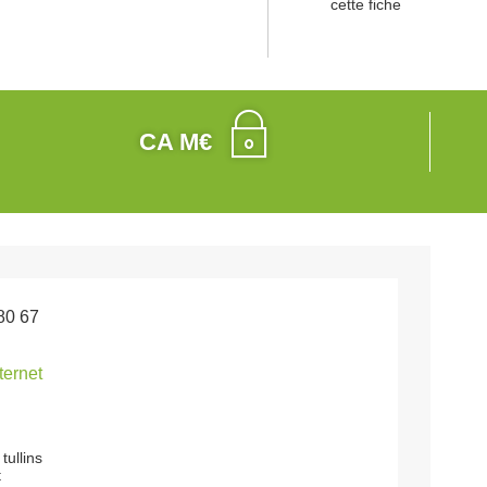
cette fiche
CA M€
80 67
nternet
tullins
t