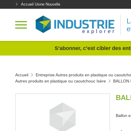
Accueil Usine Nouvelle
L
e
<
S’abonner, c’est cibler des ent
Accueil
Entreprise Autres produits en plastique ou caoutch
Autres produits en plastique ou caoutchouc Isère
BALLON 
BAL
Ballon e