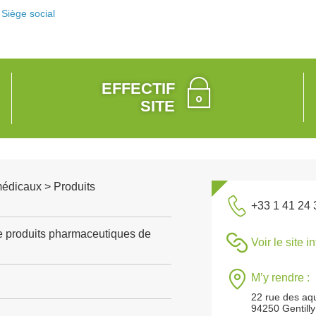
Siège social
EFFECTIF
SITE
médicaux > Produits
+33 1 41 24 
e produits pharmaceutiques de
Voir le site i
M’y rendre :
22 rue des aq
94250 Gentilly