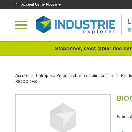
Accueil Usine Nouvelle
L
e
<
S’abonner, c’est cibler des ent
Accueil
Entreprise Produits pharmaceutiques finis
Produ
BIOCODEX
BIO
Fabrica