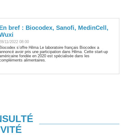
En bref : Biocodex, Sanofi, MedinCell,
Wuxi
28/11/2022 08:00
Biocodex s’offre Hilma Le laboratoire français Biocodex a
annoncé avoir pris une participation dans Hilma. Cette start-up
américaine fondée en 2020 est spécialisée dans les
compléments alimentaires.
NSULTÉ
VITÉ