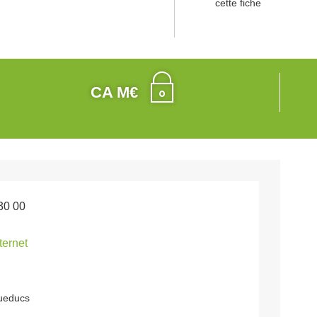
cette fiche
CA M€
30 00
nternet
ueducs