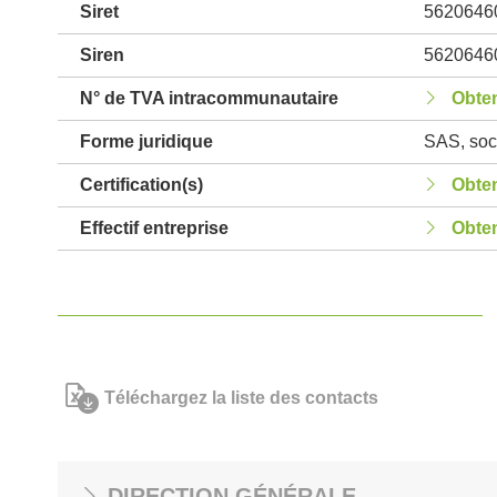
Siret
5620646
Siren
5620646
N° de TVA intracommunautaire
Obten
Forme juridique
SAS, soci
Certification(s)
Obten
Effectif entreprise
Obten
Téléchargez la liste des contacts
DIRECTION GÉNÉRALE