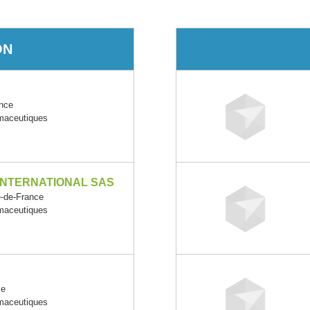
ON
nce
rmaceutiques
INTERNATIONAL SAS
-de-France
rmaceutiques
ce
rmaceutiques