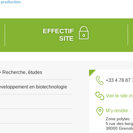
production
EFFECTIF
SITE
 > Recherche, études
+33 4 78 87 
veloppement en biotechnologie
Voir le site i
M’y rendre :
Zone polytec
5 rue des ber
38000 Grenob