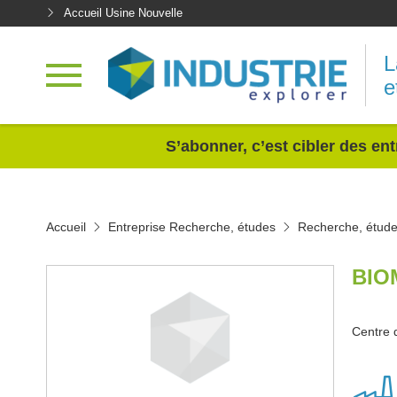
Accueil Usine Nouvelle
L
e
<
S’abonner, c’est cibler des ent
Accueil
Entreprise Recherche, études
Recherche, étud
BIO
Centre 