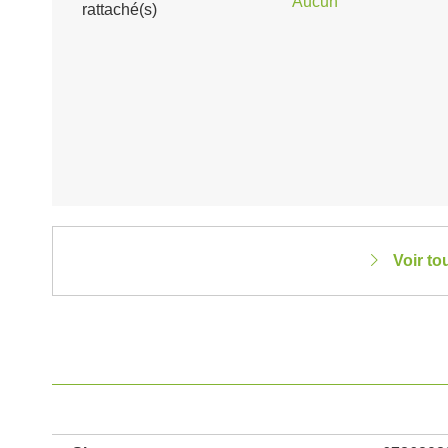
Aucun
rattaché(s)
Voir to