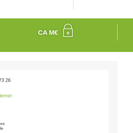
CA M€
73 26
nternet
ges
le