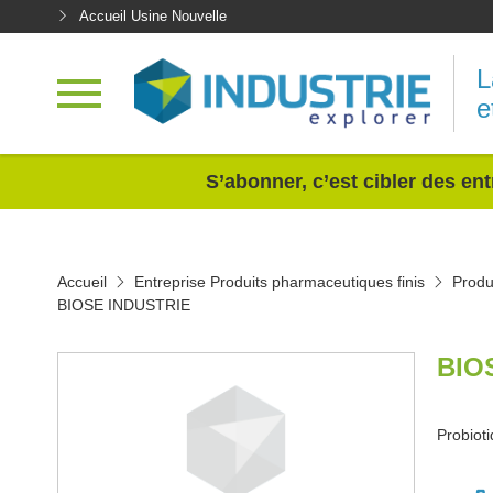
Accueil Usine Nouvelle
L
e
<
S’abonner, c’est cibler des ent
Accueil
Entreprise Produits pharmaceutiques finis
Produ
BIOSE INDUSTRIE
BIO
Probiot