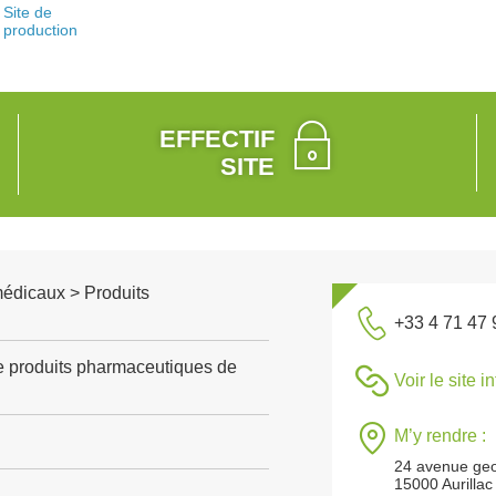
Site de
production
EFFECTIF
SITE
médicaux > Produits
+33 4 71 47 
e produits pharmaceutiques de
Voir le site i
M’y rendre :
24 avenue ge
15000 Aurillac