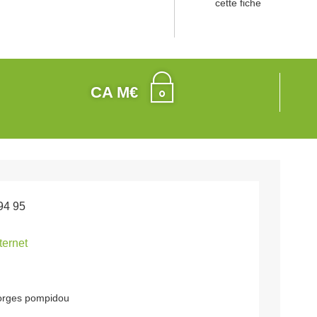
cette fiche
CA M€
94 95
nternet
orges pompidou