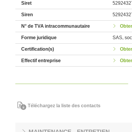
Siret
5292432
Siren
5292432
N° de TVA intracommunautaire
Obten
Forme juridique
SAS, soci
Certification(s)
Obten
Effectif entreprise
Obten
Téléchargez la liste des contacts
MAINTENANCE - ENTRETIEN