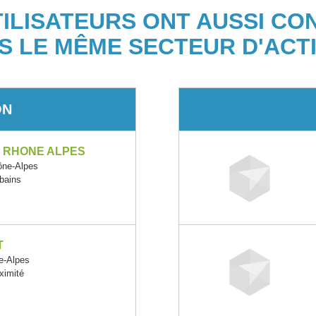
TILISATEURS ONT AUSSI CO
S LE MÊME SECTEUR D'ACTI
ON
 RHONE ALPES
ône-Alpes
rbains
T
e-Alpes
oximité