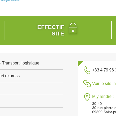
EFFECTIF
SITE
> Transport, logistique
+33 4 79 96 
ret express
Voir le site i
M’y rendre :
30-40
30 rue pierre
69800 Saint-pr