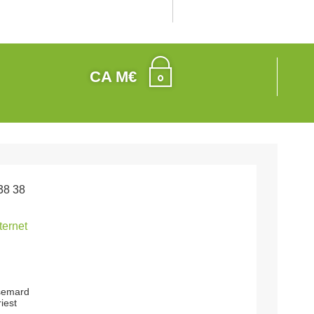
CA M€
38 38
nternet
 semard
iest