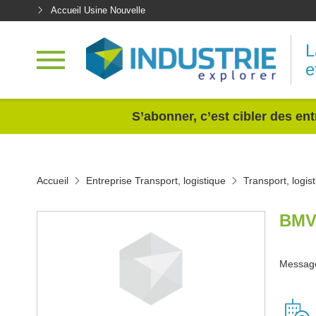
Accueil Usine Nouvelle
L
e
<
S’abonner, c’est cibler des ent
Accueil
Entreprise Transport, logistique
Transport, logi
BMV
Message