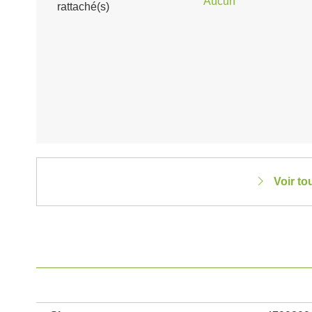
Aucun
rattaché(s)
Voir to