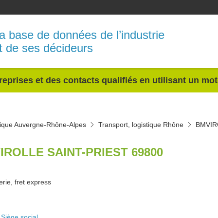
a base de données de l’industrie
t de ses décideurs
reprises et des contacts qualifiés en utilisant un mo
stique Auvergne-Rhône-Alpes
Transport, logistique Rhône
BMVIR
IROLLE SAINT-PRIEST 69800
rie, fret express
Siège social