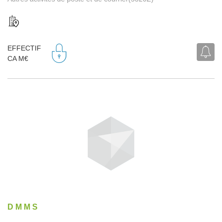
EFFECTIF
CA M€
D M M S