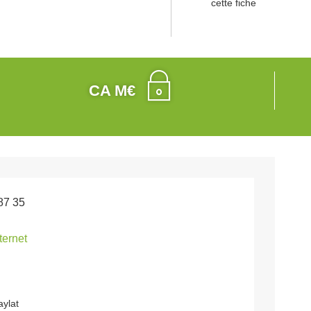
cette fiche
CA M€
87 35
nternet
aylat