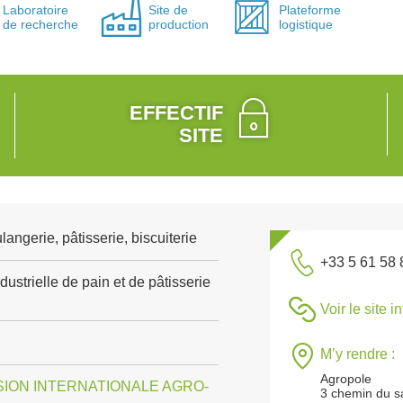
Laboratoire
Site de
Plateforme
de recherche
production
logistique
EFFECTIF
SITE
angerie, pâtisserie, biscuiterie
+33 5 61 58 
dustrielle de pain et de pâtisserie
Voir le site i
M’y rendre :
Agropole
SION INTERNATIONALE AGRO-
3 chemin du s