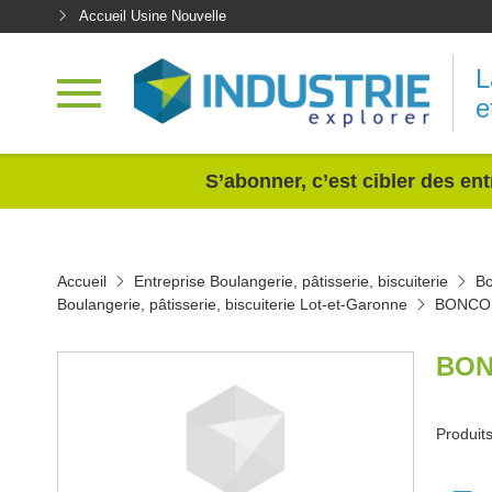
Accueil Usine Nouvelle
L
e
<
S’abonner, c’est cibler des ent
Accueil
Entreprise Boulangerie, pâtisserie, biscuiterie
Bo
Boulangerie, pâtisserie, biscuiterie Lot-et-Garonne
BONCO
BON
Produits