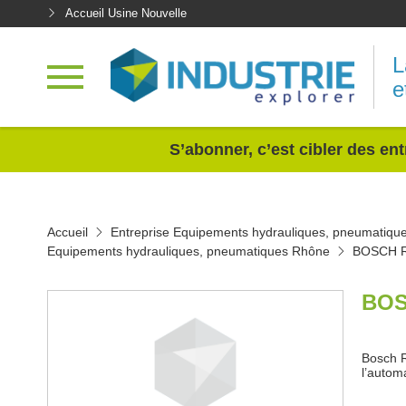
Accueil Usine Nouvelle
L
e
<
S’abonner, c’est cibler des ent
Accueil
Entreprise Equipements hydrauliques, pneumatiqu
Equipements hydrauliques, pneumatiques Rhône
BOSCH R
BOS
Bosch R
l’autom