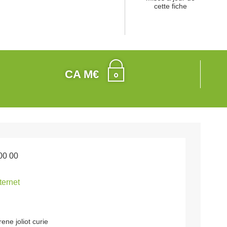
cette fiche
CA M€
00 00
nternet
ene joliot curie