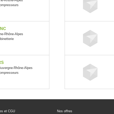
ne-Rhône-Alpes
compresseurs
SNC
ne-Rhône-Alpes
binetterie
RS
uvergne-Rhône-Alpes
compresseurs
les et CGU
Nos offres