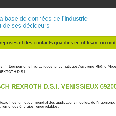
a base de données de l’industrie
t de ses décideurs
reprises et des contacts qualifiés en utilisant un mo
es
Equipements hydrauliques, pneumatiques Auvergne-Rhône-Alpe
EXROTH D.S.I.
CH REXROTH D.S.I. VENISSIEUX 6920
exroth est un leader mondial des applications mobiles, de l’ingénierie,
ation et des énergies renouvelables.