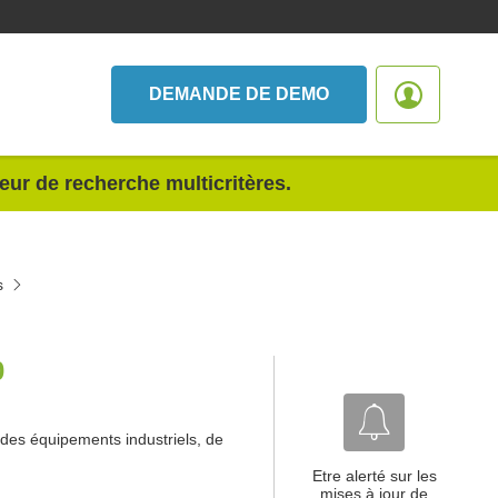
DEMANDE DE DEMO
teur de recherche multicritères.
s
0
 des équipements industriels, de
Etre alerté sur les
mises à jour de