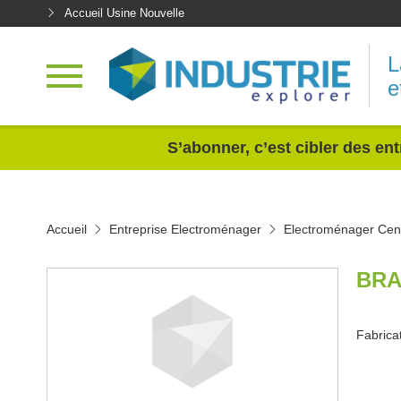
Accueil Usine Nouvelle
L
e
<
S’abonner, c’est cibler des ent
Accueil
Entreprise Electroménager
Electroménager Cent
BRA
Fabrica