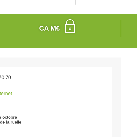
CA M€
70 70
nternet
e octobre
de la ruelle