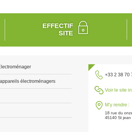
EFFECTIF
SITE
 Electroménager
+33 2 38 70 
'appareils électroménagers
Voir le site i
M’y rendre :
18 rue du onz
45140 St jean 