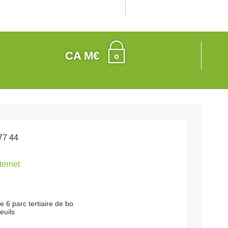
CA M€
77 44
nternet
e 6 parc tertiaire de bo
euils