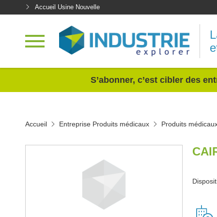
Accueil Usine Nouvelle
L
e
<
S’abonner, c’est cibler des ent
Accueil
Entreprise Produits médicaux
Produits médicau
CAI
Disposit