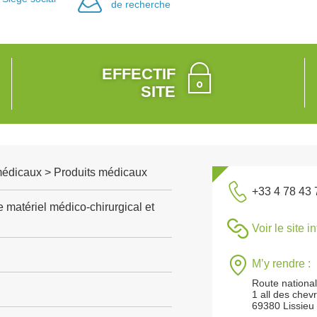
de recherche
EFFECTIF
SITE
médicaux > Produits médicaux
+33 4 78 43 
 matériel médico-chirurgical et
Voir le site i
M’y rendre :
Route national
1 all des chevr
69380 Lissieu