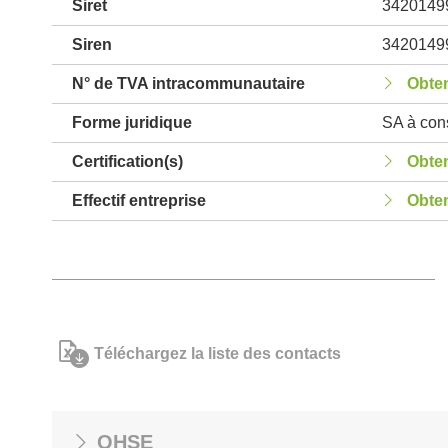
Siret
3420149
Siren
3420149
N° de TVA intracommunautaire
Obten
Forme juridique
SA à cons
Certification(s)
Obten
Effectif entreprise
Obten
Téléchargez la liste des contacts
QHSE