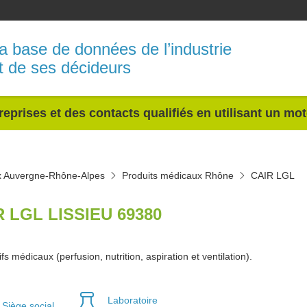
a base de données de l’industrie
t de ses décideurs
reprises et des contacts qualifiés en utilisant un mo
x Auvergne-Rhône-Alpes
Produits médicaux Rhône
CAIR LGL
R LGL LISSIEU 69380
ifs médicaux (perfusion, nutrition, aspiration et ventilation).
Laboratoire
Siège social