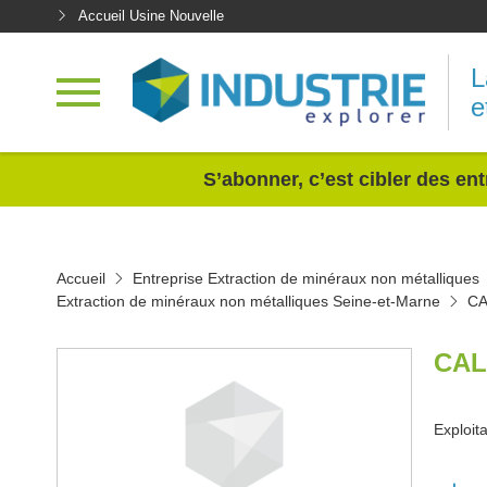
Accueil Usine Nouvelle
L
e
<
S’abonner, c’est cibler des ent
Accueil
Entreprise Extraction de minéraux non métalliques
Extraction de minéraux non métalliques Seine-et-Marne
CA
CAL
Exploita