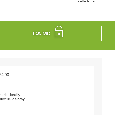
cette fiche
CA M€
54 90
rie dontilly
auveur-les-bray