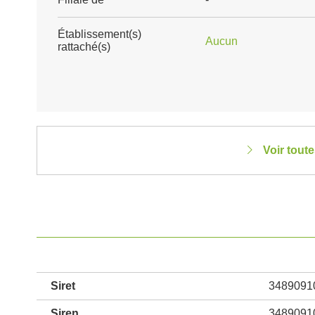
Établissement(s)
Aucun
rattaché(s)
Voir tout
Siret
3489091
Siren
3489091