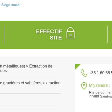
Siège social
EFFECTIF
SITE
n métalliques) > Extraction de
ques
+33 1 60 58 
e gravières et sablières, extraction
M’y rendre :
Rte de donnema
77480 Saint-s