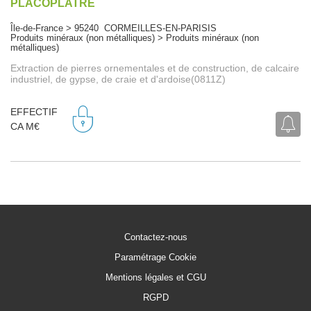
PLACOPLATRE
Île-de-France > 95240 CORMEILLES-EN-PARISIS
Produits minéraux (non métalliques) > Produits minéraux (non
métalliques)
Extraction de pierres ornementales et de construction, de calcaire
industriel, de gypse, de craie et d'ardoise(0811Z)
EFFECTIF
CA M€
Contactez-nous
Paramétrage Cookie
Mentions légales et CGU
RGPD