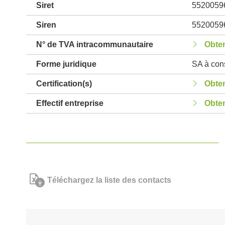
Siret
5520059
Siren
5520059
N° de TVA intracommunautaire
Obten
Forme juridique
SA à cons
Certification(s)
Obten
Effectif entreprise
Obten
Téléchargez la liste des contacts