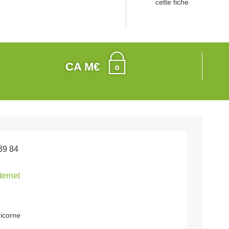
cette fiche
CA M€
39 84
nternet
ricorne