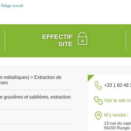
Siège social
EFFECTIF
SITE
n métalliques) > Extraction de
ques
+33 1 60 48 
e gravières et sablières, extraction
Voir le site i
M’y rendre :
13 rue du cap
94150 Rungis