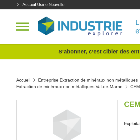
Accueil Usine Nouvelle
L
e
<
S’abonner, c’est cibler des ent
Accueil
Entreprise Extraction de minéraux non métalliques
Extraction de minéraux non métalliques Val-de-Marne
CEM
CEM
Exploita