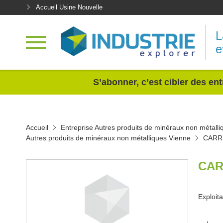
Accueil Usine Nouvelle
L
e
<
S’abonner, c’est cibler des ent
Accueil
Entreprise Autres produits de minéraux non métalli
Autres produits de minéraux non métalliques Vienne
CARR
CAR
Exploit