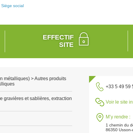
Siège social
EFFECTIF
SITE
n métalliques) > Autres produits
lliques
+33 5 49 59 
e gravières et sablières, extraction
Voir le site i
M’y rendre :
1 chemin du d
86350 Usson-