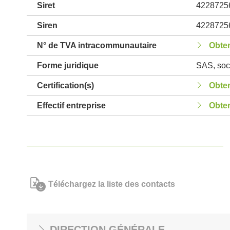
Siret
4228725
Siren
4228725
N° de TVA intracommunautaire
Obten
Forme juridique
SAS, soci
Certification(s)
Obten
Effectif entreprise
Obten
Téléchargez la liste des contacts
DIRECTION GÉNÉRALE