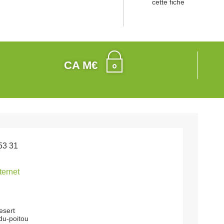
cette fiche
CA M€
53 31
nternet
esert
du-poitou