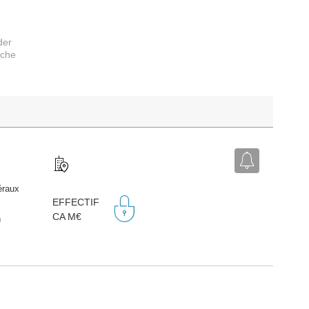
der
rche
éraux
EFFECTIF
CA M€
n