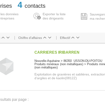
4
rises
contacts
 les données
Exporter la liste
Sauvegar
ntreprises
des dirigeants
ma reche
e
Chiffre d'affaires
Effectif
CARRIERES IRIBARREN
Nouvelle-Aquitaine > 86350 USSON-DU-POITOU
Produits minéraux (non métalliques) > Produits min
(non métalliques)
Exploitation de gravières et sablières, extractio
d’argiles et de kaolin(0812Z)
ultats par page :