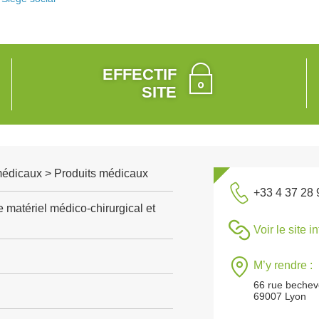
EFFECTIF
SITE
médicaux > Produits médicaux
+33 4 37 28 
 matériel médico-chirurgical et
Voir le site i
M’y rendre :
66 rue bechev
69007 Lyon