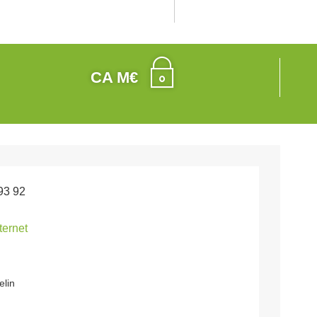
CA M€
93 92
nternet
elin