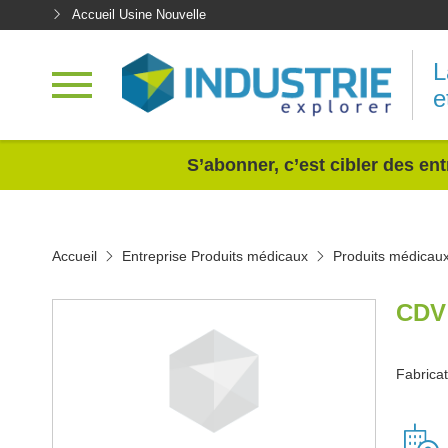
Accueil Usine Nouvelle
L
e
<
S’abonner, c’est cibler des ent
Accueil
Entreprise Produits médicaux
Produits médicau
CDV
Fabricat