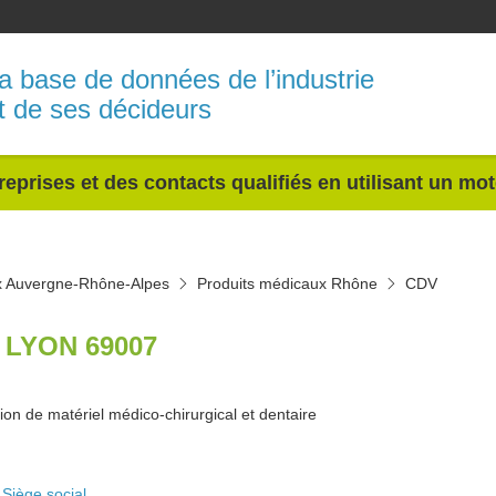
a base de données de l’industrie
t de ses décideurs
reprises et des contacts qualifiés en utilisant un mo
x Auvergne-Rhône-Alpes
Produits médicaux Rhône
CDV
 LYON 69007
ion de matériel médico-chirurgical et dentaire
Siège social