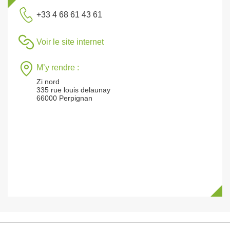
+33 4 68 61 43 61
Voir le site internet
M’y rendre :
Zi nord
335 rue louis delaunay
66000 Perpignan