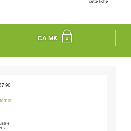
cette fiche
CA M€
67 90
nternet
ustrie
eux