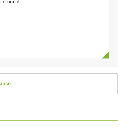
en-barœul
rance