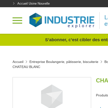
Accueil Usine Nouvelle
L
e
<
S’abonner, c’est cibler des ent
Accueil
Entreprise Boulangerie, pâtisserie, biscuiterie
Bo
CHATEAU BLANC
CHA
Produits