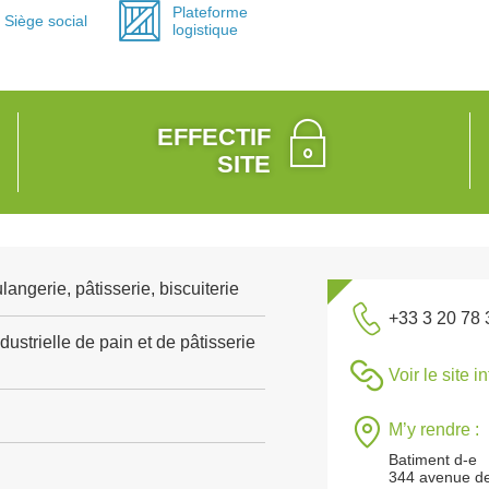
Plateforme
Siège social
logistique
EFFECTIF
SITE
angerie, pâtisserie, biscuiterie
+33 3 20 78 
dustrielle de pain et de pâtisserie
Voir le site i
M’y rendre :
Batiment d-e
344 avenue de