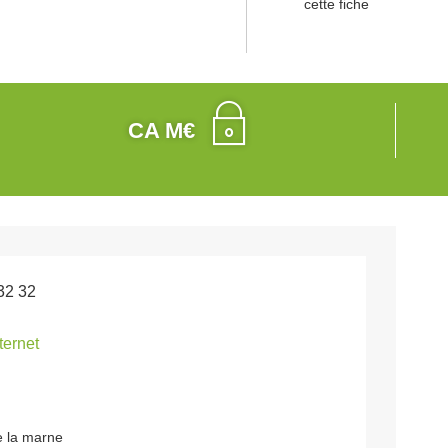
cette fiche
CA M€
32 32
nternet
 la marne