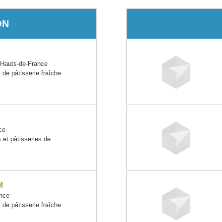
ON
auts-de-France
t de pâtisserie fraîche
ce
s et pâtisseries de
M
nce
t de pâtisserie fraîche