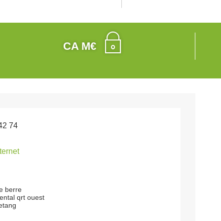
CA M€
42 74
nternet
ie berre
ntal qrt ouest
'etang