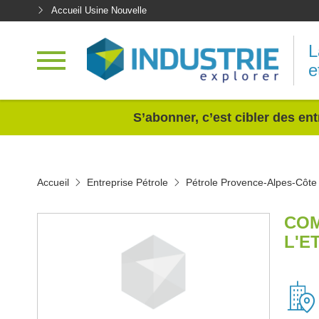
Accueil Usine Nouvelle
L
e
<
S’abonner, c’est cibler des ent
Accueil
Entreprise Pétrole
Pétrole Provence-Alpes-Côte
COM
L'E