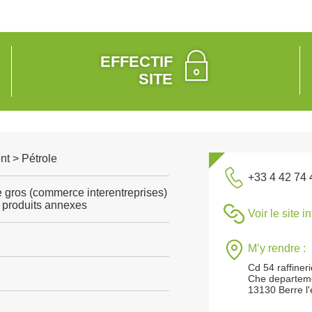
EFFECTIF
SITE
t > Pétrole
+33 4 42 74 
gros (commerce interentreprises)
 produits annexes
Voir le site i
M’y rendre :
Cd 54 raffiner
Che departeme
13130 Berre l