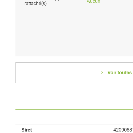
Aucun
rattaché(s)
Voir toutes
Siret
4209088