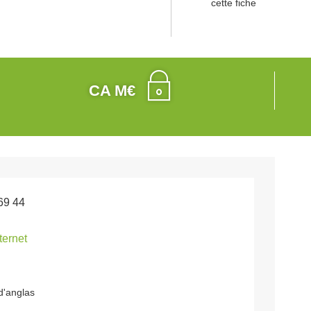
cette fiche
CA M€
69 44
nternet
d'anglas