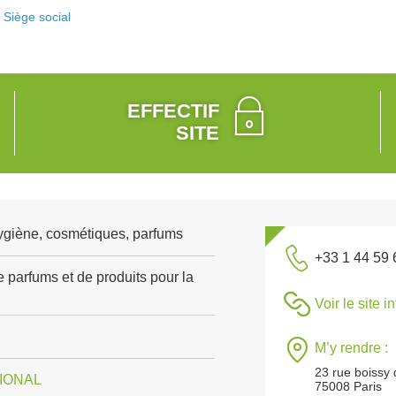
Siège social
EFFECTIF
SITE
ygiène, cosmétiques, parfums
+33 1 44 59 
 parfums et de produits pour la
Voir le site i
M’y rendre :
23 rue boissy 
IONAL
75008 Paris