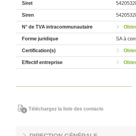
Siret
5420532
Siren
5420532
N° de TVA intracommunautaire
Obten
Forme juridique
SA à cons
Certification(s)
Obten
Effectif entreprise
Obten
Téléchargez la liste des contacts
DIRECTION GÉNÉRALE