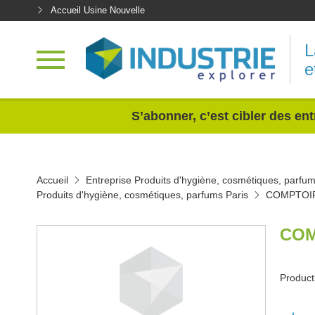
Accueil Usine Nouvelle
L
e
<
S’abonner, c’est cibler des ent
Accueil
Entreprise Produits d'hygiène, cosmétiques, parfu
Produits d'hygiène, cosmétiques, parfums Paris
COMPTOIR
COM
Product