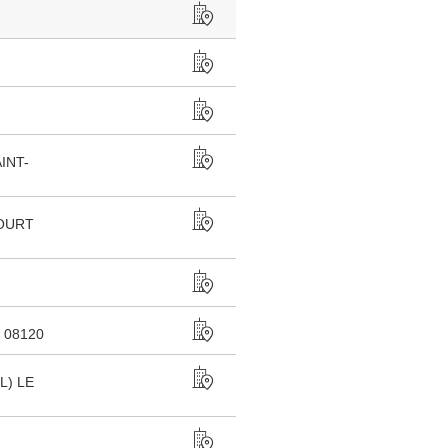
INT-
OURT
 08120
L) LE