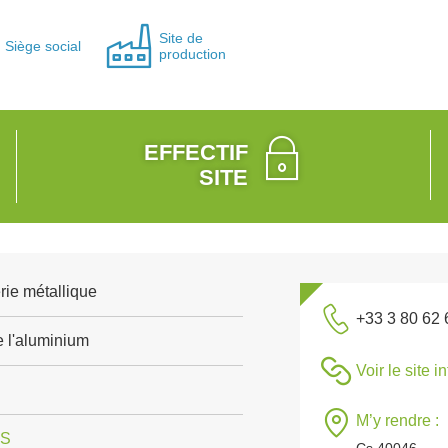
Site de
Siège social
production
EFFECTIF
SITE
rie métallique
+33 3 80 62 
e l'aluminium
Voir le site i
M’y rendre :
IS