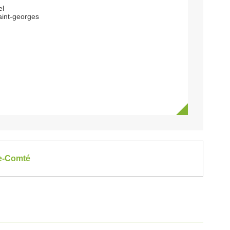
el
aint-georges
he-Comté