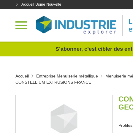
Accueil Usine Nouvelle
L
e
<
S’abonner, c’est cibler des ent
Accueil
Entreprise Menuiserie métallique
Menuiserie mé
CONSTELLIUM EXTRUSIONS FRANCE
CON
GEO
Profilé