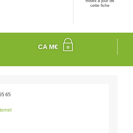
mises à jour de
cette fiche
CA M€
65 65
nternet