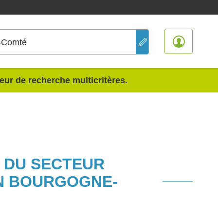
-Comté
teur de recherche multicritères.
S DU SECTEUR
ON BOURGOGNE-