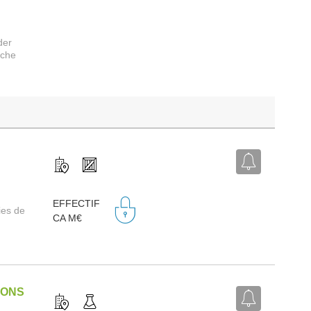
der
rche
EFFECTIF
ies de
CA M€
IONS