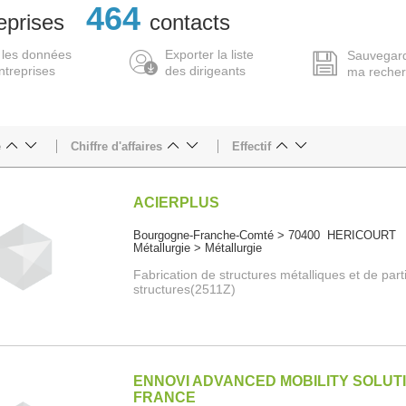
464
eprises
contacts
 les données
Exporter la liste
Sauvegar
ntreprises
des dirigeants
ma reche
e
Chiffre d'affaires
Effectif
ACIERPLUS
Bourgogne-Franche-Comté > 70400 HERICOURT
Métallurgie > Métallurgie
Fabrication de structures métalliques et de part
structures(2511Z)
ENNOVI ADVANCED MOBILITY SOLUT
FRANCE