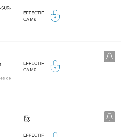
-SUR-
EFFECTIF
CA M€
EFFECTIF
R
CA M€
ies de
EFFECTIF