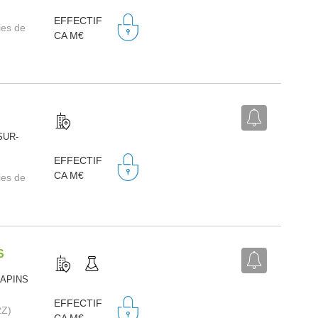
EFFECTIF
ies de
CA M€
SUR-
EFFECTIF
CA M€
ies de
S
SAPINS
EFFECTIF
2Z)
CA M€