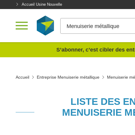
Accueil Usine Nouvelle
Menuiserie métallique
<
S’abonner, c’est cibler des ent
Accueil
Entreprise Menuiserie métallique
Menuiserie mé
LISTE DES E
MENUISERIE M