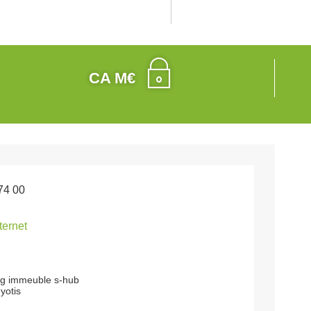
CA M€
74 00
nternet
rg immeuble s-hub
yotis