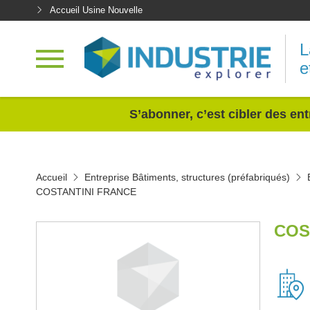
Accueil Usine Nouvelle
L
e
<
S’abonner, c’est cibler des ent
Accueil
Entreprise Bâtiments, structures (préfabriqués)
COSTANTINI FRANCE
COS