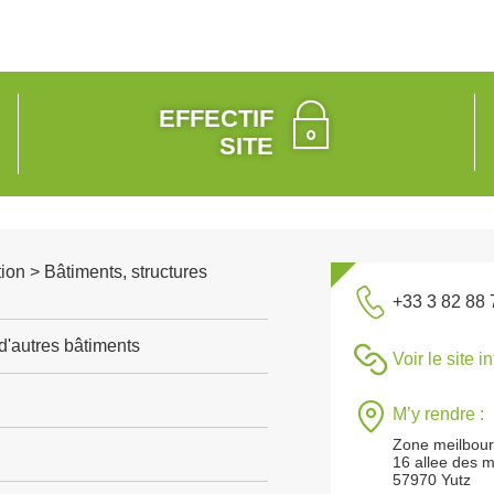
EFFECTIF
SITE
ion > Bâtiments, structures
+33 3 82 88 
d'autres bâtiments
Voir le site i
M’y rendre :
Zone meilbou
16 allee des m
57970 Yutz