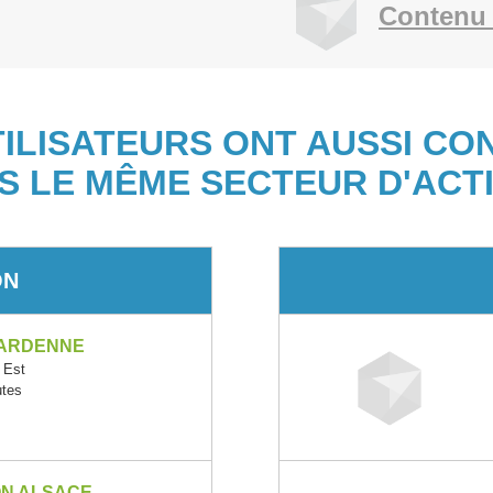
Contenu 
TILISATEURS ONT AUSSI CO
S LE MÊME SECTEUR D'ACTI
ON
 ARDENNE
 Est
utes
ON ALSACE