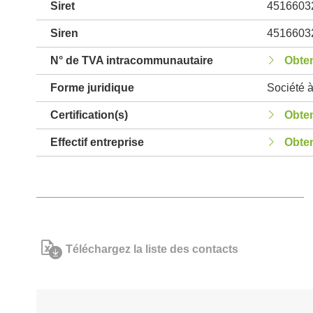
Siret
4516603
Siren
4516603
N° de TVA intracommunautaire
Obten
Forme juridique
Société à
Certification(s)
Obten
Effectif entreprise
Obten
Téléchargez la liste des contacts