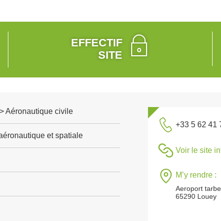
EFFECTIF
SITE
> Aéronautique civile
+33 5 62 41 
aéronautique et spatiale
Voir le site i
M’y rendre :
Aeroport tarb
65290 Louey