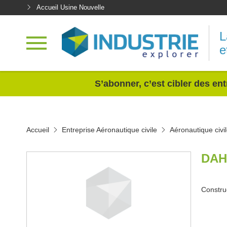
Accueil Usine Nouvelle
L
e
<
S’abonner, c’est cibler des ent
Accueil
Entreprise Aéronautique civile
Aéronautique civi
DAH
Construc