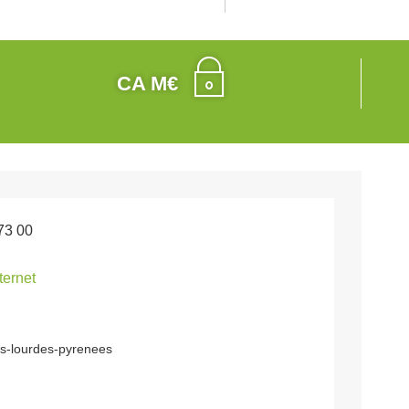
CA M€
73 00
nternet
es-lourdes-pyrenees