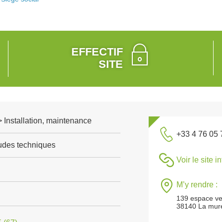
EFFECTIF
SITE
 > Installation, maintenance
+33 4 76 05 
tudes techniques
Voir le site i
M’y rendre :
139 espace ve
38140 La mure