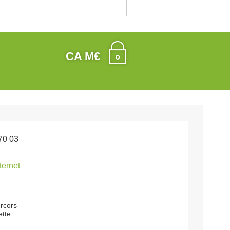
CA M€
70 03
nternet
rcors
tte