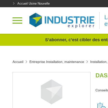
Accueil Usine Nouvelle
L
e
<
S’abonner, c’est cibler des ent
Accueil
Entreprise Installation, maintenance
Installatio
DAS
Conseil