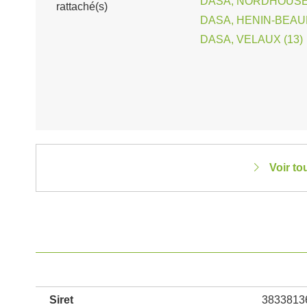
DASA, NORDHOUSE 
rattaché(s)
DASA, HENIN-BEAU
DASA, VELAUX (13)
Voir to
Siret
3833813