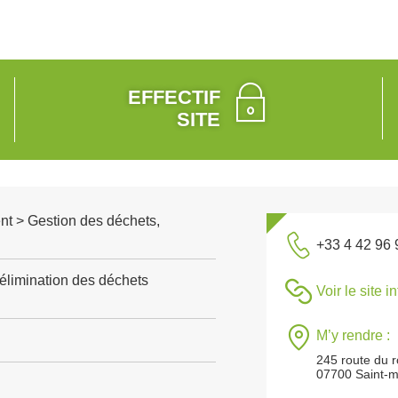
EFFECTIF
SITE
nt > Gestion des déchets,
+33 4 42 96 
 élimination des déchets
Voir le site i
M’y rendre :
245 route du 
07700 Saint-m