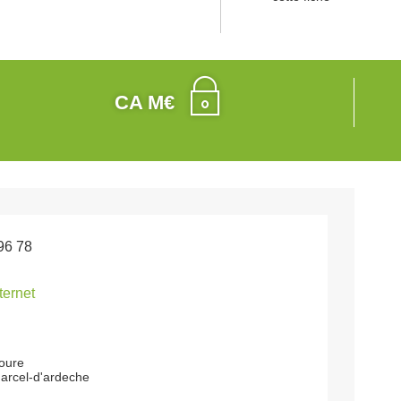
CA M€
96 78
nternet
roure
arcel-d'ardeche