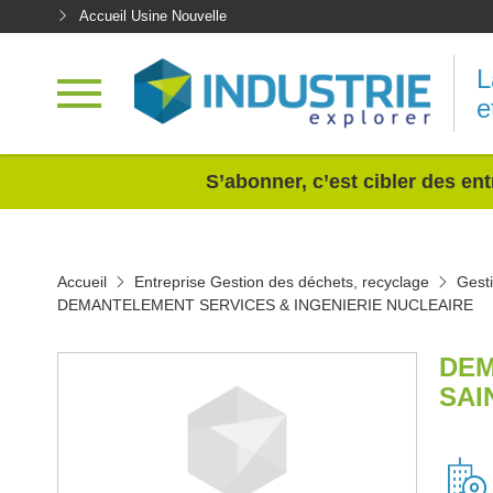
Accueil Usine Nouvelle
L
e
<
S’abonner, c’est cibler des ent
Accueil
Entreprise Gestion des déchets, recyclage
Gest
DEMANTELEMENT SERVICES & INGENIERIE NUCLEAIRE
DEM
SAI