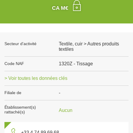
CA M€
Secteur d'activité
Textile, cuir > Autres produits
textiles
Code NAF
1320Z - Tissage
> Voir toutes les données clés
Filiale de
-
Établissement(s)
Aucun
rattaché(s)
+33 4 74 89 69 68