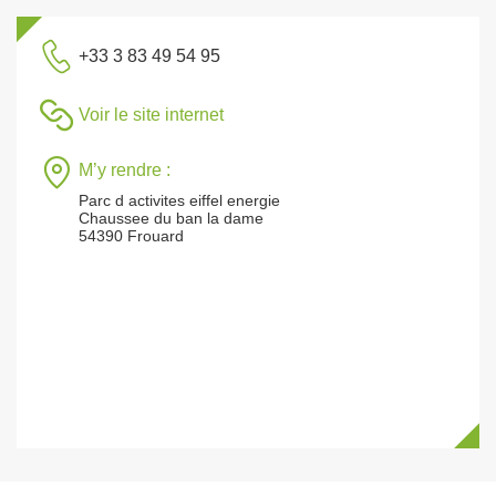
+33 3 83 49 54 95
Voir le site internet
M’y rendre :
Parc d activites eiffel energie
Chaussee du ban la dame
54390 Frouard