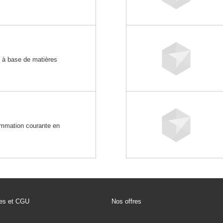
s à base de matières
ommation courante en
les et CGU
Nos offres