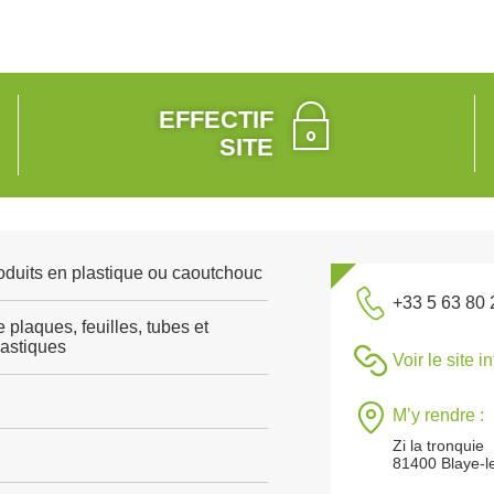
EFFECTIF
SITE
roduits en plastique ou caoutchouc
+33 5 63 80 
 plaques, feuilles, tubes et
lastiques
Voir le site i
M’y rendre :
Zi la tronquie
81400 Blaye-l