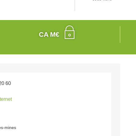
CA M€
20 60
nternet
es-mines