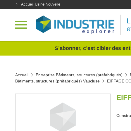
Accueil Usine Nouvelle
L
e
<
S’abonner, c’est cibler des ent
Accueil
Entreprise Bâtiments, structures (préfabriqués)
Bâtiments, structures (préfabriqués) Vaucluse
EIFFAGE C
EIF
Constru