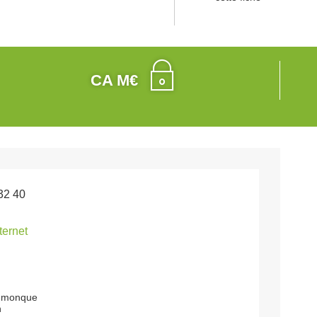
CA M€
32 40
nternet
emonque
n