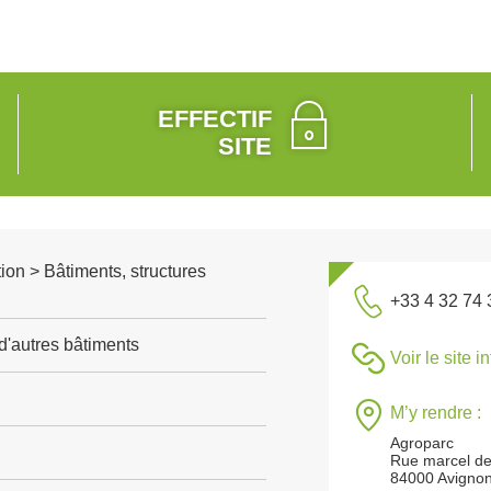
EFFECTIF
SITE
ion > Bâtiments, structures
+33 4 32 74 
d'autres bâtiments
Voir le site i
M’y rendre :
Agroparc
Rue marcel d
84000 Avigno