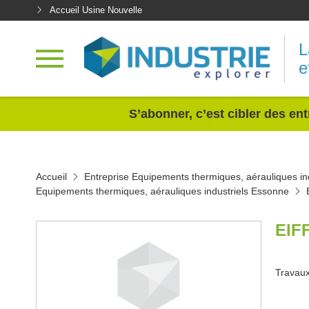
Accueil Usine Nouvelle
L
e
<
S’abonner, c’est cibler des ent
Accueil
Entreprise Equipements thermiques, aérauliques ind
Equipements thermiques, aérauliques industriels Essonne
EIF
Travaux