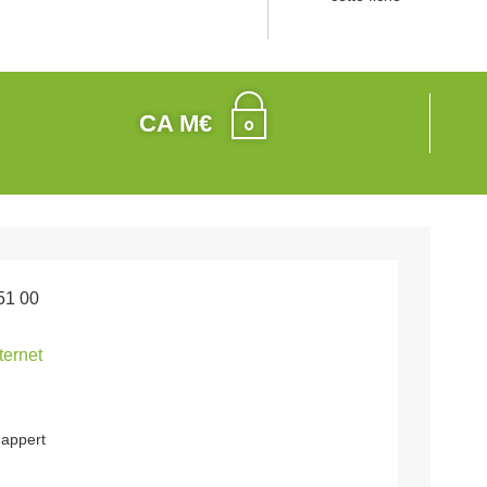
CA M€
51 00
nternet
 appert