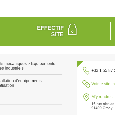
EFFECTIF
SITE
ts mécaniques > Equipements
s industriels
+33 1 55 87 
tallation d'équipements
Voir le site i
tisation
M’y rendre :
16 rue nicolas
91400 Orsay